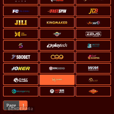
Page
1
BENDERA62