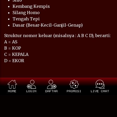
Shio
Kembang Kempis
Silang Homo
Tengah Tepi
Dasar (Besar-Kecil-Ganjil-Genap)
Struktur nomor keluar (misalnya : A B C D), berarti:
A = AS
B = KOP
C = KEPALA
D = EKOR
HOME
LOGIN
DAFTAR
PROMOSI
LIVE CHAT